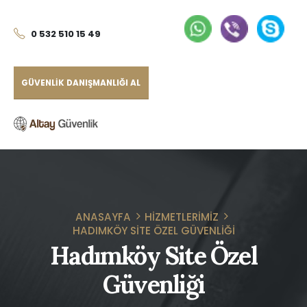
0 532 510 15 49
GÜVENLIK DANIŞMANLIĞI AL
ANASAYFA
HIZMETLERIMIZ
HADIMKÖY SITE ÖZEL GÜVENLIĞI
Hadımköy Site Özel
Güvenliği