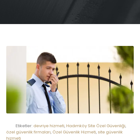
Etiketler:
devriye hizmeti
,
Hadımköy Site Özel Güvenliği
,
özel güvenlik firmaları
,
Özel Güvenlik Hizmeti
,
site güvenlik
hizmeti