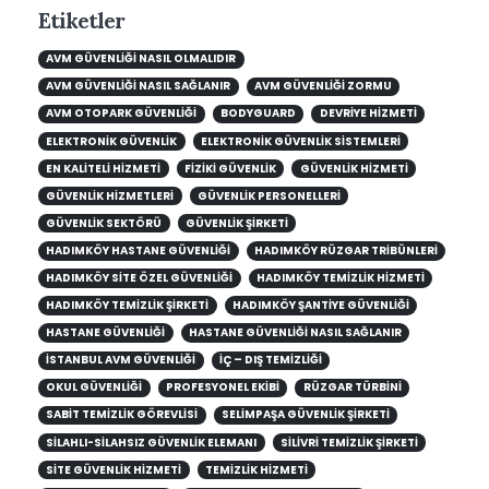
Etiketler
AVM GÜVENLIĞI NASIL OLMALIDIR
AVM GÜVENLIĞI NASIL SAĞLANIR
AVM GÜVENLIĞI ZORMU
AVM OTOPARK GÜVENLIĞI
BODYGUARD
DEVRIYE HIZMETI
ELEKTRONIK GÜVENLIK
ELEKTRONIK GÜVENLIK SISTEMLERI
EN KALITELI HIZMETI
FIZIKI GÜVENLIK
GÜVENLIK HIZMETI
GÜVENLIK HIZMETLERI
GÜVENLIK PERSONELLERI
GÜVENLIK SEKTÖRÜ
GÜVENLIK ŞIRKETI
HADIMKÖY HASTANE GÜVENLIĞI
HADIMKÖY RÜZGAR TRIBÜNLERI
HADIMKÖY SITE ÖZEL GÜVENLIĞI
HADIMKÖY TEMIZLIK HIZMETI
HADIMKÖY TEMIZLIK ŞIRKETI
HADIMKÖY ŞANTIYE GÜVENLIĞI
HASTANE GÜVENLIĞI
HASTANE GÜVENLIĞI NASIL SAĞLANIR
ISTANBUL AVM GÜVENLIĞI
IÇ – DIŞ TEMIZLIĞI
OKUL GÜVENLIĞI
PROFESYONEL EKIBI
RÜZGAR TÜRBINI
SABIT TEMIZLIK GÖREVLISI
SELIMPAŞA GÜVENLIK ŞIRKETI
SILAHLI-SILAHSIZ GÜVENLIK ELEMANI
SILIVRI TEMIZLIK ŞIRKETI
SITE GÜVENLIK HIZMETI
TEMIZLIK HIZMETI