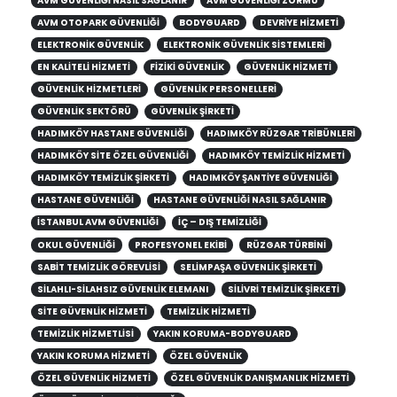
AVM OTOPARK GÜVENLIĞI
BODYGUARD
DEVRIYE HIZMETI
ELEKTRONIK GÜVENLIK
ELEKTRONIK GÜVENLIK SISTEMLERI
EN KALITELI HIZMETI
FIZIKI GÜVENLIK
GÜVENLIK HIZMETI
GÜVENLIK HIZMETLERI
GÜVENLIK PERSONELLERI
GÜVENLIK SEKTÖRÜ
GÜVENLIK ŞIRKETI
HADIMKÖY HASTANE GÜVENLIĞI
HADIMKÖY RÜZGAR TRIBÜNLERI
HADIMKÖY SITE ÖZEL GÜVENLIĞI
HADIMKÖY TEMIZLIK HIZMETI
HADIMKÖY TEMIZLIK ŞIRKETI
HADIMKÖY ŞANTIYE GÜVENLIĞI
HASTANE GÜVENLIĞI
HASTANE GÜVENLIĞI NASIL SAĞLANIR
ISTANBUL AVM GÜVENLIĞI
IÇ – DIŞ TEMIZLIĞI
OKUL GÜVENLIĞI
PROFESYONEL EKIBI
RÜZGAR TÜRBINI
SABIT TEMIZLIK GÖREVLISI
SELIMPAŞA GÜVENLIK ŞIRKETI
SILAHLI-SILAHSIZ GÜVENLIK ELEMANI
SILIVRI TEMIZLIK ŞIRKETI
SITE GÜVENLIK HIZMETI
TEMIZLIK HIZMETI
TEMIZLIK HIZMETLISI
YAKIN KORUMA-BODYGUARD
YAKIN KORUMA HIZMETI
ÖZEL GÜVENLIK
ÖZEL GÜVENLIK HIZMETI
ÖZEL GÜVENLIK DANIŞMANLIK HIZMETI