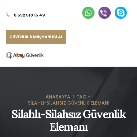
0 532 510 15 49
GÜVENLIK DANIŞMANLIĞI AL
ANASAYFA
TAG -
SILAHLI-SILAHSIZ GÜVENLIK ELEMANI
Silahlı-Silahsız Güvenlik
Elemanı