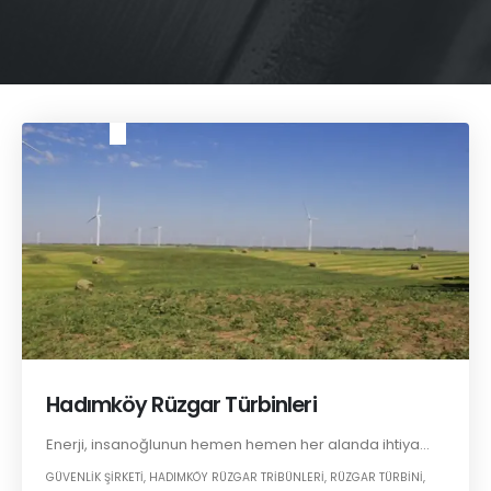
Hadımköy Rüzgar Türbinleri
Enerji, insanoğlunun hemen hemen her alanda ihtiya...
GÜVENLIK ŞIRKETI
,
HADIMKÖY RÜZGAR TRIBÜNLERI
,
RÜZGAR TÜRBINI
,