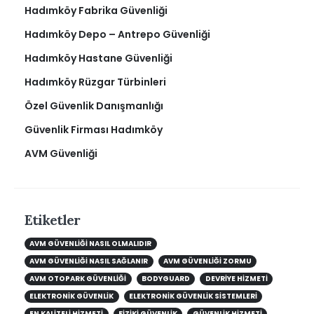
Hadımköy Fabrika Güvenliği
Hadımköy Depo – Antrepo Güvenliği
Hadımköy Hastane Güvenliği
Hadımköy Rüzgar Türbinleri
Özel Güvenlik Danışmanlığı
Güvenlik Firması Hadımköy
AVM Güvenliği
Etiketler
AVM GÜVENLIĞI NASIL OLMALIDIR
AVM GÜVENLIĞI NASIL SAĞLANIR
AVM GÜVENLIĞI ZORMU
AVM OTOPARK GÜVENLIĞI
BODYGUARD
DEVRIYE HIZMETI
ELEKTRONIK GÜVENLIK
ELEKTRONIK GÜVENLIK SISTEMLERI
EN KALITELI HIZMETI
FIZIKI GÜVENLIK
GÜVENLIK HIZMETI