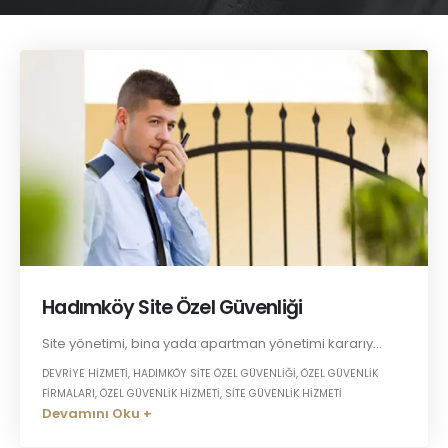
Hadımköy Site Özel Güvenliği
Site yönetimi, bina yada apartman yönetimi kararıy...
DEVRIYE HIZMETI
,
HADIMKÖY SITE ÖZEL GÜVENLIĞI
,
ÖZEL GÜVENLIK
FIRMALARI
,
ÖZEL GÜVENLIK HIZMETI
,
SITE GÜVENLIK HIZMETI
Devamını Oku +