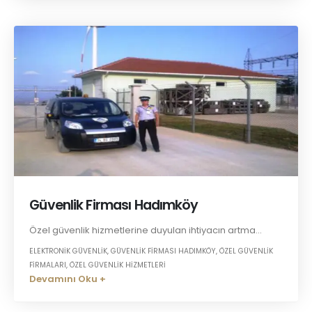
Güvenlik Firması Hadımköy
Özel güvenlik hizmetlerine duyulan ihtiyacın artma...
ELEKTRONIK GÜVENLIK
,
GÜVENLIK FIRMASI HADIMKÖY
,
ÖZEL GÜVENLIK
FIRMALARI
,
ÖZEL GÜVENLIK HIZMETLERI
Devamını Oku +