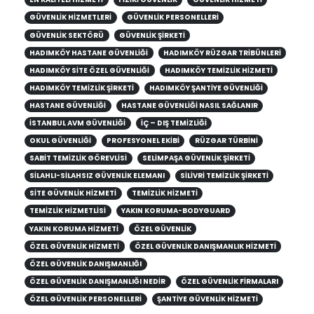
GÜVENLIK HIZMETLERI
GÜVENLIK PERSONELLERI
GÜVENLIK SEKTÖRÜ
GÜVENLIK ŞIRKETI
HADIMKÖY HASTANE GÜVENLIĞI
HADIMKÖY RÜZGAR TRIBÜNLERI
HADIMKÖY SITE ÖZEL GÜVENLIĞI
HADIMKÖY TEMIZLIK HIZMETI
HADIMKÖY TEMIZLIK ŞIRKETI
HADIMKÖY ŞANTIYE GÜVENLIĞI
HASTANE GÜVENLIĞI
HASTANE GÜVENLIĞI NASIL SAĞLANIR
ISTANBUL AVM GÜVENLIĞI
IÇ – DIŞ TEMIZLIĞI
OKUL GÜVENLIĞI
PROFESYONEL EKIBI
RÜZGAR TÜRBINI
SABIT TEMIZLIK GÖREVLISI
SELIMPAŞA GÜVENLIK ŞIRKETI
SILAHLI-SILAHSIZ GÜVENLIK ELEMANI
SILIVRI TEMIZLIK ŞIRKETI
SITE GÜVENLIK HIZMETI
TEMIZLIK HIZMETI
TEMIZLIK HIZMETLISI
YAKIN KORUMA-BODYGUARD
YAKIN KORUMA HIZMETI
ÖZEL GÜVENLIK
ÖZEL GÜVENLIK HIZMETI
ÖZEL GÜVENLIK DANIŞMANLIK HIZMETI
ÖZEL GÜVENLIK DANIŞMANLIĞI
ÖZEL GÜVENLIK DANIŞMANLIĞI NEDIR
ÖZEL GÜVENLIK FIRMALARI
ÖZEL GÜVENLIK PERSONELLERI
ŞANTIYE GÜVENLIK HIZMETI