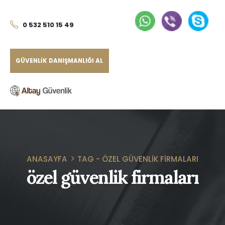
0 532 510 15 49
GÜVENLIK DANIŞMANLIĞI AL
ANASAYFA
TAG -
ÖZEL GÜVENLIK FIRMALARI
özel güvenlik firmaları