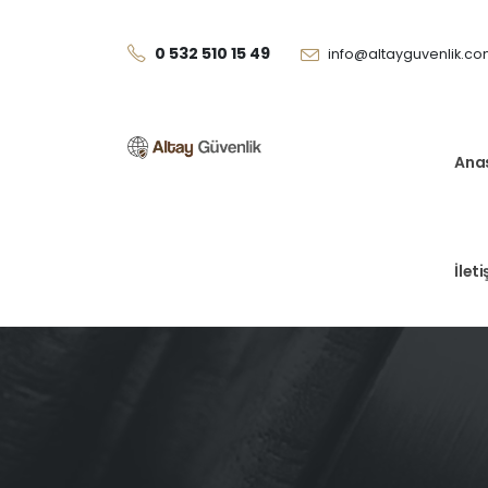
0 532 510 15 49
info@altayguvenlik.c
Ana
İlet