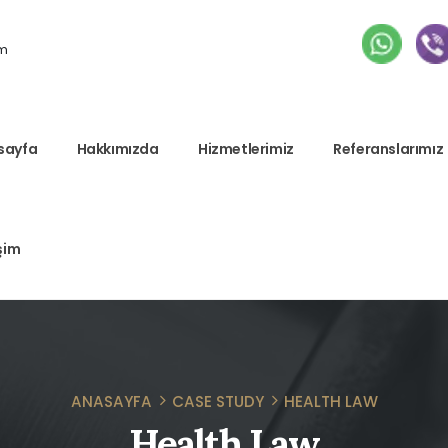
om
sayfa
Hakkımızda
Hizmetlerimiz
Referanslarımız
işim
ANASAYFA
CASE STUDY
HEALTH LAW
Health Law