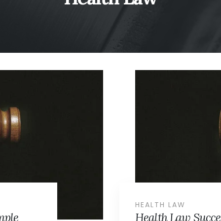
HEALTH LAW
mple
Health Law Succe