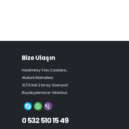
Bize Ulaşın
Hadımköy Yolu Caddesi,
Atatürk Mahallesi
10/13 Kat 2 Kıraç-Esenyurt
Büyükçekmece-İstanbul
0 532 510 15 49