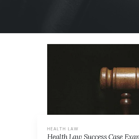
HEALTH LAW
Health Law Success Case Exa