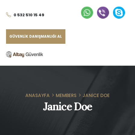
0 532 510 15 49
GÜVENLIK DANIŞMANLIĞI AL
ANASAYFA
MEMBERS
JANICE DOE
Janice Doe