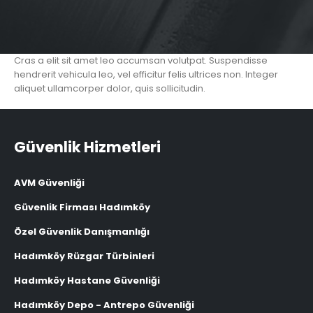
Cras a elit sit amet leo accumsan volutpat. Suspendisse
hendrerit vehicula leo, vel efficitur felis ultrices non. Integer
aliquet ullamcorper dolor, quis sollicitudin.
Güvenlik Hizmetleri
AVM Güvenliği
Güvenlik Firması Hadımköy
Özel Güvenlik Danışmanlığı
Hadımköy Rüzgar Türbinleri
Hadımköy Hastane Güvenliği
Hadımköy Depo - Antrepo Güvenliği