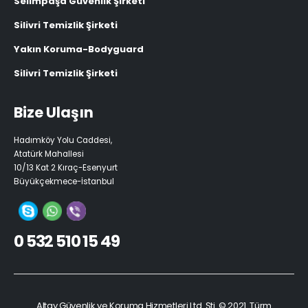
Selimpaşa Güvenlik Şirketi
Silivri Temizlik Şirketi
Yakın Koruma-Bodyguard
Silivri Temizlik Şirketi
Bize Ulaşın
Hadımköy Yolu Caddesi,
Atatürk Mahallesi
10/13 Kat 2 Kıraç-Esenyurt
Büyükçekmece-İstanbul
0 532 510 15 49
Altay Güvenlik ve Koruma Hizmetleri Ltd. Şti. © 2021. Türm