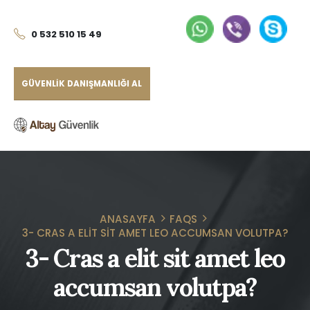
0 532 510 15 49
GÜVENLIK DANIŞMANLIĞI AL
ANASAYFA
FAQS
3- CRAS A ELIT SIT AMET LEO ACCUMSAN VOLUTPA?
3- Cras a elit sit amet leo
accumsan volutpa?